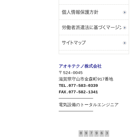
個人情報保護方針
労働者派遣法に基づくマージン率の情
サイトマップ
アオキテクノ株式会社
〒524-0045
滋賀県守山市金森町917番地
TEL.077-583-0339
FAX.077-582-1341
──────────────
電気設備のトータルエンジニア
──────────────
0
9
7
9
6
3